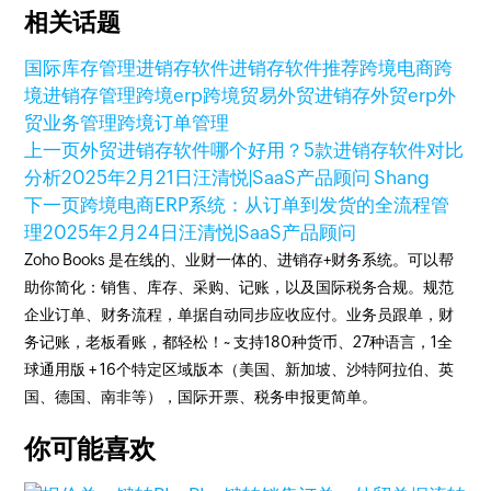
相关话题
国际库存管理
进销存软件
进销存软件推荐
跨境电商
跨
境进销存管理
跨境erp
跨境贸易
外贸进销存
外贸erp
外
贸业务管理
跨境订单管理
上一页
外贸进销存软件哪个好用？5款进销存软件对比
分析
2025年2月21日
汪清悦|SaaS产品顾问 Shang
下一页
跨境电商ERP系统：从订单到发货的全流程管
理
2025年2月24日
汪清悦|SaaS产品顾问
Zoho Books 是在线的、业财一体的、进销存+财务系统。可以帮
助你简化：销售、库存、采购、记账，以及国际税务合规。规范
企业订单、财务流程，单据自动同步应收应付。业务员跟单，财
务记账，老板看账，都轻松！~ 支持180种货币、27种语言，1全
球通用版 + 16个特定区域版本（美国、新加坡、沙特阿拉伯、英
国、德国、南非等），国际开票、税务申报更简单。
你可能喜欢