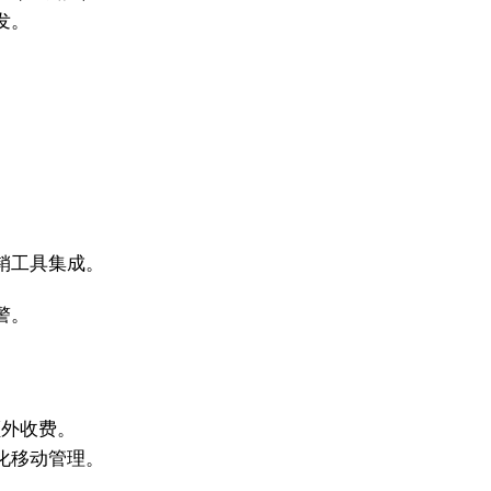
发。
销工具集成。
警。
额外收费。
化移动管理。