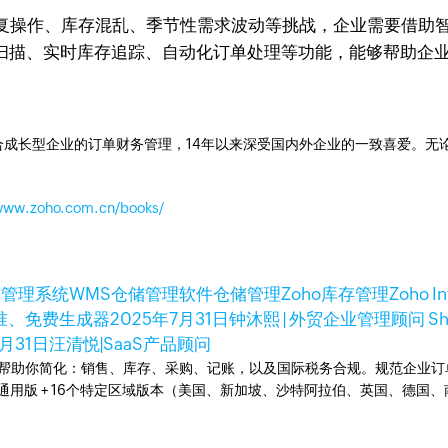
复操作、库存混乱、季节性需求波动等挑战，企业需要借助
扫描、实时库存追踪、自动化订单处理等功能，能够帮助企
。
成长型企业的订单财务管理，14年以来深受国内外企业的一致喜爱。无论是开
/www.zoho.com.cn/books/
库管理系统
WMS
仓储管理软件
仓储管理
Zoho库存管理
Zoho I
标准、免费生成器
2025年7月31日
钟沐熙 | 外贸企业管理顾问 Sh
7月31日
汪清悦|SaaS产品顾问
统。可以帮助你简化：销售、库存、采购、记账，以及国际税务合规。规范企
全球通用版 + 16个特定区域版本（美国、新加坡、沙特阿拉伯、英国、德