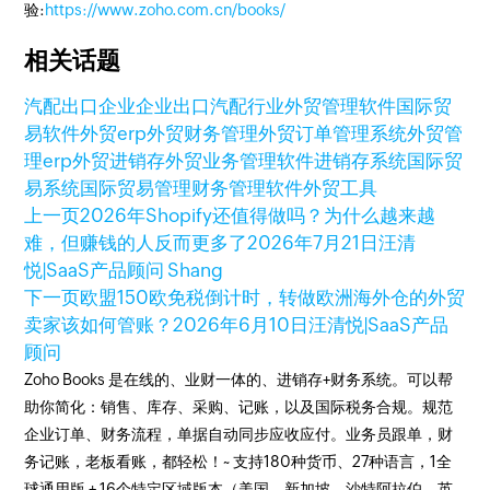
验:
https://www.zoho.com.cn/books/
相关话题
汽配出口企业
企业出口
汽配行业
外贸管理软件
国际贸
易软件
外贸erp
外贸财务管理
外贸订单管理系统
外贸管
理erp
外贸进销存
外贸业务管理软件
进销存系统
国际贸
易系统
国际贸易管理
财务管理软件
外贸工具
上一页
2026年Shopify还值得做吗？为什么越来越
难，但赚钱的人反而更多了
2026年7月21日
汪清
悦|SaaS产品顾问 Shang
下一页
欧盟150欧免税倒计时，转做欧洲海外仓的外贸
卖家该如何管账？
2026年6月10日
汪清悦|SaaS产品
顾问
Zoho Books 是在线的、业财一体的、进销存+财务系统。可以帮
助你简化：销售、库存、采购、记账，以及国际税务合规。规范
企业订单、财务流程，单据自动同步应收应付。业务员跟单，财
务记账，老板看账，都轻松！~ 支持180种货币、27种语言，1全
球通用版 + 16个特定区域版本（美国、新加坡、沙特阿拉伯、英