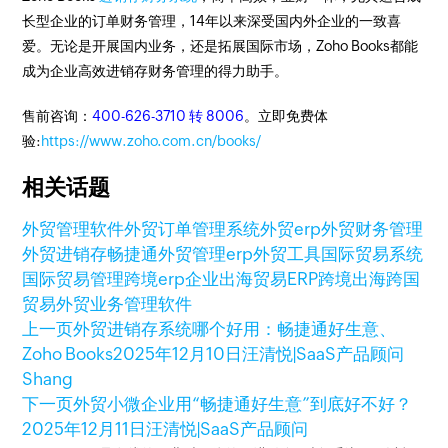
长型企业的订单财务管理，14年以来深受国内外企业的一致喜
爱。无论是开展国内业务，还是拓展国际市场，Zoho Books都能
成为企业高效进销存财务管理的得力助手。
售前咨询：
400-626-3710 转 8006
。立即免费体
验:
https://www.zoho.com.cn/books/
相关话题
外贸管理软件
外贸订单管理系统
外贸erp
外贸财务管理
外贸进销存
畅捷通
外贸管理erp
外贸工具
国际贸易系统
国际贸易管理
跨境erp
企业出海
贸易ERP
跨境出海
跨国
贸易
外贸业务管理软件
上一页
外贸进销存系统哪个好用：畅捷通好生意、
Zoho Books
2025年12月10日
汪清悦|SaaS产品顾问
Shang
下一页
外贸小微企业用“畅捷通好生意”到底好不好？
2025年12月11日
汪清悦|SaaS产品顾问