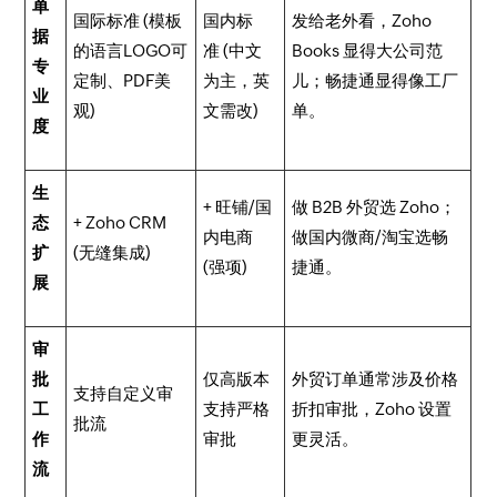
单
国际标准 (模板
国内标
发给老外看，Zoho
据
的语言LOGO可
准 (中文
Books 显得大公司范
专
定制、PDF美
为主，英
儿；畅捷通显得像工厂
业
观)
文需改)
单。
度
生
+ 旺铺/国
做 B2B 外贸选 Zoho；
态
+ Zoho CRM
内电商
做国内微商/淘宝选畅
扩
(无缝集成)
(强项)
捷通。
展
审
批
仅高版本
外贸订单通常涉及价格
支持自定义审
工
支持严格
折扣审批，Zoho 设置
批流
作
审批
更灵活。
流