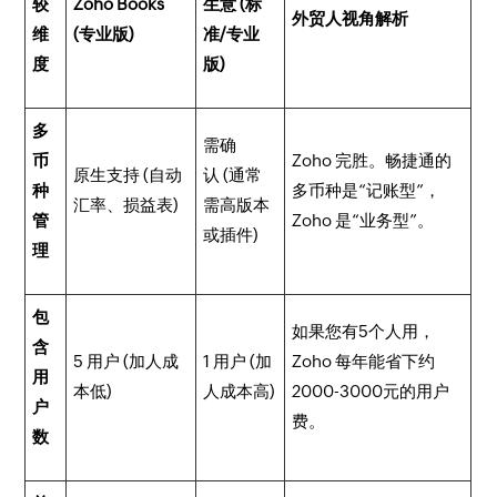
较
Zoho Books
生意 (标
外贸人视角解析
维
(专业版)
准/专业
度
版)
多
需确
币
Zoho 完胜。畅捷通的
原生支持 (自动
认 (通常
种
多币种是“记账型”，
汇率、损益表)
需高版本
管
Zoho 是“业务型”。
或插件)
理
包
如果您有5个人用，
含
5 用户 (加人成
1 用户 (加
Zoho 每年能省下约
用
本低)
人成本高)
2000-3000元的用户
户
费。
数