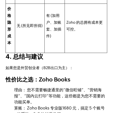
价
格
有 (加用
隐
户、加账
Zoho 的总拥有成本更
无 (所见即所得)
形
套、加插
可控。
成
件)
本
4. 总结与建议
如果您是外贸创业者（B2B出口为主）：
性价比之选：Zoho Books
理由： 您不需要畅捷通里的“微信旺铺”、“营销海
报”、“国内云打印”等功能，这些都是为您不需要的
功能买单。
算账： Zoho Books 专业版1680 元，搞定 5 个账号