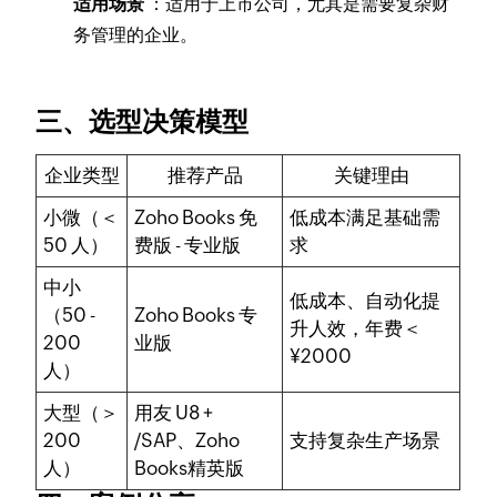
适用场景
：适用于上市公司，尤其是需要复杂财
务管理的企业。
三、选型决策模型
企业类型
推荐产品
关键理由
小微（＜
Zoho Books 免
低成本满足基础需
50 人）
费版 - 专业版
求
中小
低成本、自动化提
（50 -
Zoho Books 专
升人效，年费＜
200
业版
¥2000
人）
大型（＞
用友 U8 +
200
/SAP、Zoho
支持复杂生产场景
人）
Books精英版