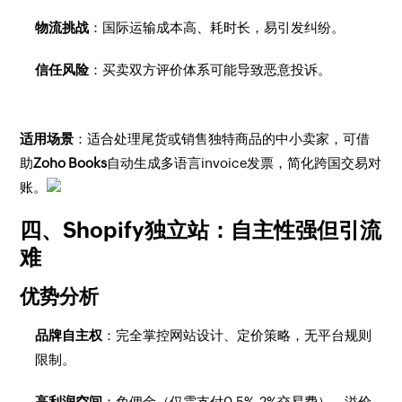
物流挑战
：国际运输成本高、耗时长，易引发纠纷。
信任风险
：买卖双方评价体系可能导致恶意投诉。
适用场景
：适合处理尾货或销售独特商品的中小卖家，可借
助
Zoho Books
自动生成多语言invoice发票，简化跨国交易对
账。
四、Shopify独立站：自主性强但引流
难
优势分析
品牌自主权
：完全掌控网站设计、定价策略，无平台规则
限制。
高利润空间
：免佣金（仅需支付0.5%-2%交易费），溢价