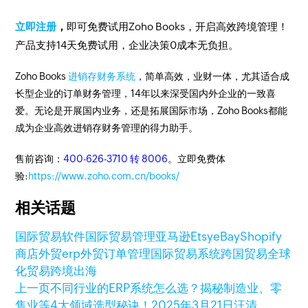
立即注册
，
即可免费试用Zoho Books，开启高效跨境管理！
产品支持14天免费试用，企业决策0成本无负担。
Zoho Books
进销存财务系统
，简单高效，业财一体，尤其适合成
长型企业的订单财务管理，14年以来深受国内外企业的一致喜
爱。无论是开展国内业务，还是拓展国际市场，Zoho Books都能
成为企业高效进销存财务管理的得力助手。
售前咨询：
400-626-3710 转 8006
。立即免费体
验:
https://www.zoho.com.cn/books/
相关话题
国际贸易软件
国际贸易管理
亚马逊
Etsy
eBay
Shopify
商店
外贸erp
外贸订单管理
国际贸易系统
跨国贸易
全球
化贸易
跨境出海
上一页
不同行业的ERP系统怎么选？揭秘制造业、零
售业等4大领域选型秘诀！
2025年3月21日
汪清