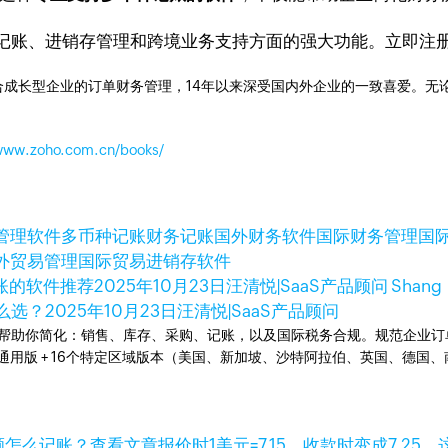
记账、进销存管理和跨境业务支持方面的强大功能。立即注
成长型企业的订单财务管理，14年以来深受国内外企业的一致喜爱。无论是开
/www.zoho.com.cn/books/
管理软件
多币种记账
财务记账
国外财务软件
国际财务管理
国
外贸易管理
国际贸易进销存软件
账的软件推荐
2025年10月23日
汪清悦|SaaS产品顾问 Shang
么选？
2025年10月23日
汪清悦|SaaS产品顾问
统。可以帮助你简化：销售、库存、采购、记账，以及国际税务合规。规范企
全球通用版 + 16个特定区域版本（美国、新加坡、沙特阿拉伯、英国、德
查看文章
报价时1美元=7.15，收款时变成7.25