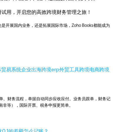
册试用，开启您的高效跨境财务管理之旅！
展国内业务，还是拓展国际市场，Zoho Books都能成为
际贸易系统
企业出海
跨境erp
外贸工具
跨境电商
跨境
业订单、财务流程，单据自动同步应收应付。业务员跟单，财务记
国、南非等），国际开票、税务申报更简单。
，这0.1的差额怎么记账？