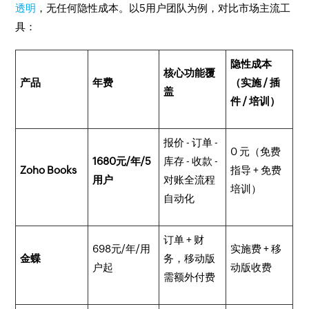
透明
，无任何隐性成本。以5用户团队为例，对比市场主流工
具：​
隐性成本
核心功能覆
产品​
年费
（实施 / 插
盖​
件 / 培训）​
报价 - 订单 -
0 元（免费
1680元​/年/5
库存 - 收款 -
Zoho Books​
指导 + 免费
用户
对账全流程
培训）​
自动化​
订单 + 财
698元/年/用
实施费 + 移
金蝶
务，移动版
户​起
动版收费​
需额外付费​