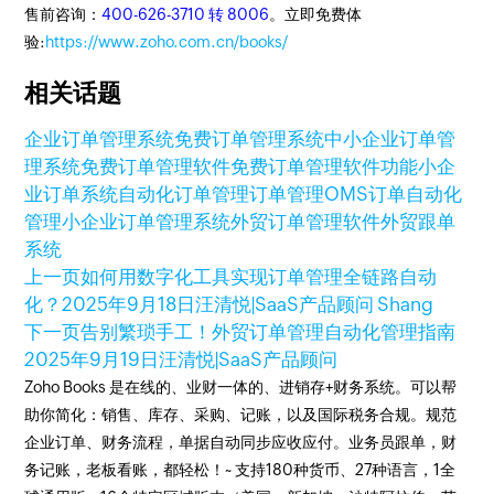
售前咨询：
400-626-3710 转 8006
。立即免费体
验:
https://www.zoho.com.cn/books/
相关话题
企业订单管理系统
免费订单管理系统
中小企业订单管
理系统
免费订单管理软件
免费订单管理软件功能
小企
业订单系统
自动化订单管理
订单管理OMS
订单自动化
管理
小企业订单管理系统
外贸订单管理软件
外贸跟单
系统
上一页
如何用数字化工具实现订单管理全链路自动
化？
2025年9月18日
汪清悦|SaaS产品顾问 Shang
下一页
告别繁琐手工！外贸订单管理自动化管理指南​
2025年9月19日
汪清悦|SaaS产品顾问
Zoho Books 是在线的、业财一体的、进销存+财务系统。可以帮
助你简化：销售、库存、采购、记账，以及国际税务合规。规范
企业订单、财务流程，单据自动同步应收应付。业务员跟单，财
务记账，老板看账，都轻松！~ 支持180种货币、27种语言，1全