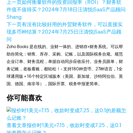
上一页
如何衡量软件的投资回报率（ROI）？财务软
件值不值得买？
2024年7月18日
汪清悦|SaaS产品顾问
Shang
下一页
有没有比较好用的外贸财务软件，可以直接实
现多币种结算？
2024年7月25日
汪清悦|SaaS产品顾
问
Zoho Books 是在线的、业财一体的、进销存+财务系统。可以帮
助你简化：销售、库存、采购、记账，以及国际税务合规。规范
企业订单、财务流程，单据自动同步应收应付。业务员跟单，财
务记账，老板看账，都轻松！~ 支持180种货币、27种语言，1全
球通用版 + 16个特定区域版本（美国、新加坡、沙特阿拉伯、英
国、德国、南非等），国际开票、税务申报更简单。
你可能喜欢
查看文章
报价时1美元=7.15，收款时变成7.25，这0.1
的差额怎么记账？