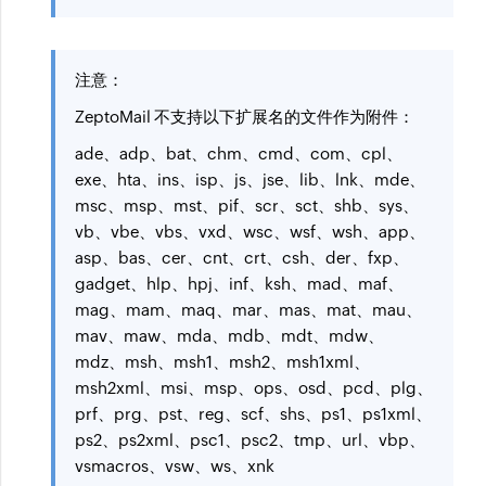
注意：
ZeptoMail 不支持以下扩展名的文件作为附件：
ade、adp、bat、chm、cmd、com、cpl、
exe、hta、ins、isp、js、jse、lib、lnk、mde、
msc、msp、mst、pif、scr、sct、shb、sys、
vb、vbe、vbs、vxd、wsc、wsf、wsh、app、
asp、bas、cer、cnt、crt、csh、der、fxp、
gadget、hlp、hpj、inf、ksh、mad、maf、
mag、mam、maq、mar、mas、mat、mau、
mav、maw、mda、mdb、mdt、mdw、
mdz、msh、msh1、msh2、msh1xml、
msh2xml、msi、msp、ops、osd、pcd、plg、
prf、prg、pst、reg、scf、shs、ps1、ps1xml、
ps2、ps2xml、psc1、psc2、tmp、url、vbp、
vsmacros、vsw、ws、xnk