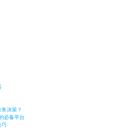
器
业务决策？
卷的必备平台
技巧