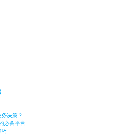
器
业务决策？
卷的必备平台
技巧