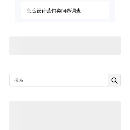
怎么设计营销类问卷调查