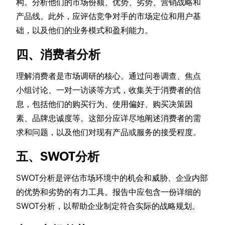
构。分析他们的市场份额、优势、劣势、营销战略和
产品线。此外，应评估竞争对手的市场定位和用户基
础，以及他们的业务模式和盈利能力。
四、消费者分析
理解消费者是市场调研的核心。通过问卷调查、焦点
小组讨论、一对一访谈等方式，收集关于消费者的信
息，包括他们的购买行为、使用偏好、购买决策因
素、品牌忠诚度等。这部分应详尽地阐述消费者的需
求和问题，以及他们对现有产品或服务的接受程度。
五、SWOT分析
SWOT分析是评估市场环境中的机会和威胁、企业内部
的优势和劣势的有力工具。报告中应包含一份详细的
SWOT分析，以帮助企业制定符合实际的战略规划。