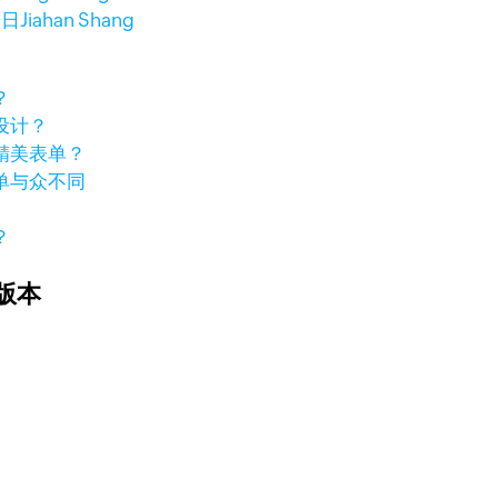
1日
Jiahan Shang
？
设计？
精美表单？
单与众不同
？
版本