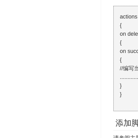
actions
{
on dele
{
on suc
{
//编写
...........
}
}
添加