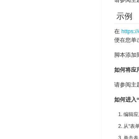
请参阅主
示例
在
https:
便在您单
脚本添加
如何将应
请参阅主题
如何进入“
编辑应
从“表
单击表