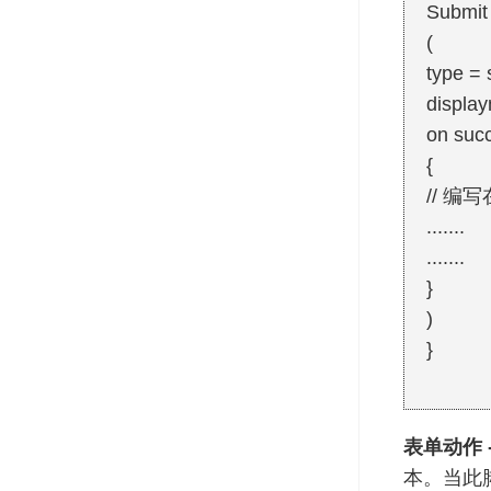
Submit
(
type = 
displa
on suc
{
// 编
.......
.......
}
)
}
表单动作 -
本。当此