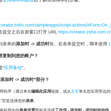
题
使用脚本构建器
以了解添加脚本的步骤。
//creator.zoho.com/sampleapps/script-actions/#Form:On
击提交之后在新窗口打开 URL
https://creator.zoho.com.c
到表单的
添加时 -> 成功时
块。在表单提交时，脚本使用
用复制到您的帐户？
“
应用备份
”。
添加时 -> 成功时”部分？
用程序（通过单击
编辑此应用
链接，或从
主页
单击您应用旁边的
单”页签选择您的
表单
。
单标题中的
表单设置
图标并选择
工作流 - 添加时 - 成功时的动作