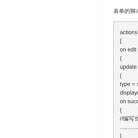
表单的脚
actions
{
on edit
{
update
(
type = 
displa
on suc
{
//编写
...........
}