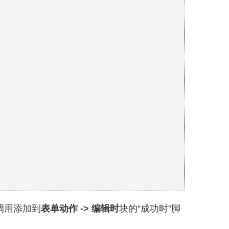
调用添加到
表单动作 -> 编辑时
块的“成功时”脚