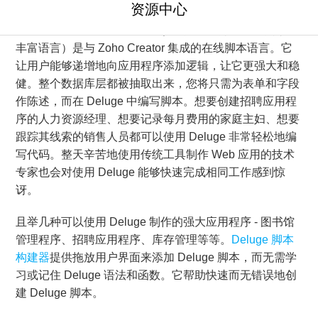
资源中心
Deluge
或我们所谓的 Data Enriched Language for the
Universal Grid Environment（针对通用网格环境的数据
丰富语言）是与 Zoho Creator 集成的在线脚本语言。它
让用户能够递增地向应用程序添加逻辑，让它更强大和稳
健。整个数据库层都被抽取出来，您将只需为表单和字段
作陈述，而在 Deluge 中编写脚本。想要创建招聘应用程
序的人力资源经理、想要记录每月费用的家庭主妇、想要
跟踪其线索的销售人员都可以使用 Deluge 非常轻松地编
写代码。整天辛苦地使用传统工具制作 Web 应用的技术
专家也会对使用 Deluge 能够快速完成相同工作感到惊
讶。
且举几种可以使用 Deluge 制作的强大应用程序 - 图书馆
管理程序、招聘应用程序、库存管理等等。
Deluge 脚本
构建器
提供拖放用户界面来添加 Deluge 脚本，而无需学
习或记住 Deluge 语法和函数。它帮助快速而无错误地创
建 Deluge 脚本。