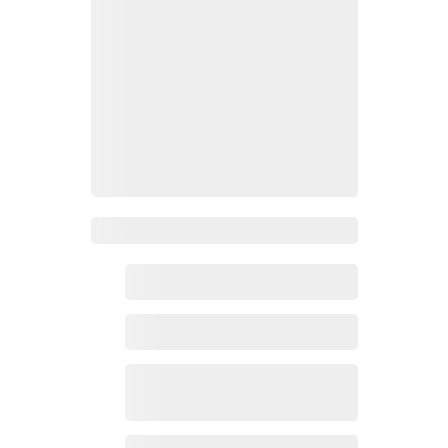
Zoho 热点