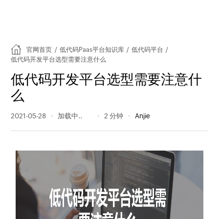
官网首页
/
低代码Paas平台知识库
/
低代码平台
/
低代码开发平台选型需要注意什么
低代码开发平台选型需要注意什
么
2021-05-28
206 阅读量
2 分钟
Anjie