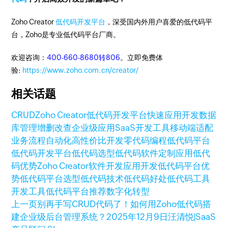
Zoho Creator
低代码开发平台
，深受国内外用户喜爱的低代码平
台，Zoho是专业低代码平台厂商。
欢迎咨询：
400-660-8680转806
。立即免费体
验:
https://www.zoho.com.cn/creator/
相关话题
CRUD
Zoho Creator
低代码开发平台
快速应用开发
数据
库管理
增删改查
企业级应用
SaaS开发工具
移动端适配
业务流程自动化
高性价比开发
零代码编程
低代码平台
低代码开发平台
低代码选型
低代码软件
定制应用
低代
码优势
Zoho Creator
软件开发
应用开发
低代码平台优
势
低代码平台选型
低代码技术
低代码好处
低代码工具
开发工具
低代码平台推荐
数字化转型
上一页
别再手写CRUD代码了！如何用Zoho低代码搭
建企业级后台管理系统？
2025年12月9日
汪清悦|SaaS