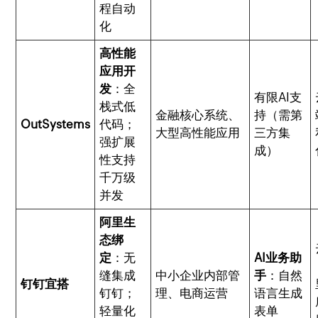
程自动
化
高性能
应用开
发
：全
有限AI支
栈式低
金融核心系统、
持（需第
OutSystems
代码；
大型高性能应用
三方集
强扩展
成）
性支持
千万级
并发
阿里生
态绑
定
：无
AI业务助
缝集成
中小企业内部管
手
：自然
钉钉宜搭
钉钉；
理、电商运营
语言生成
轻量化
表单