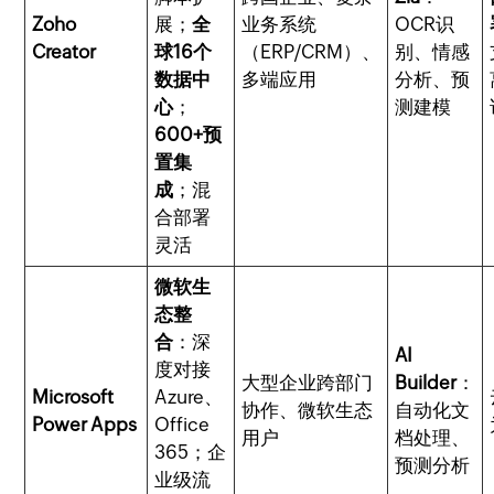
Zoho
展；
全
业务系统
OCR识
Creator
球16个
（ERP/CRM）、
别、情感
数据中
多端应用
分析、预
心
；
测建模
600+预
置集
成
；混
合部署
灵活
微软生
态整
合
：深
AI
度对接
大型企业跨部门
Builder
：
Microsoft
Azure、
协作、微软生态
自动化文
Power Apps
Office
用户
档处理、
365；企
预测分析
业级流