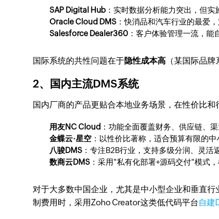
SAP Digital Hub
：实时数据分析能力突出，但实
Oracle Cloud DMS
：快消品和汽车行业的最爱，
Salesforce Dealer360
：客户体验管理一流，能
国际系统的共性问题在于
隐性成本高
（某国际品牌
2、国内主流DMS系统
国内厂商的产品更贴合本地业务场景，在性价比和
用友NC Cloud
：功能全面覆盖财务、供应链、渠
金蝶云·星空
：以性价比著称，适合预算有限的中
八骏DMS
：专注B2B行业，支持多级分润、灵
数商云DMS
：采用"私有化部署+源码交付"模式
对于大多数中国企业，尤其是中小型企业和垂直行
制费用时，采用Zoho Creator这类低代码平台
自建