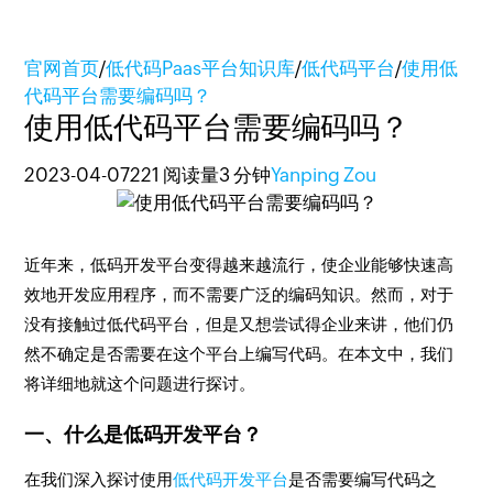
官网首页
/
低代码Paas平台知识库
/
低代码平台
/
使用低
代码平台需要编码吗？
使用低代码平台需要编码吗？
2023-04-07
221 阅读量
3 分钟
Yanping Zou
近年来，低码开发平台变得越来越流行，使企业能够快速高
效地开发应用程序，而不需要广泛的编码知识。然而，对于
没有接触过低代码平台，但是又想尝试得企业来讲，他们仍
然不确定是否需要在这个平台上编写代码。在本文中，我们
将详细地就这个问题进行探讨。
一、什么是低码开发平台？
在我们深入探讨使用
低代码开发平台
是否需要编写代码之