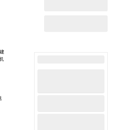
建
最新新闻
机
送