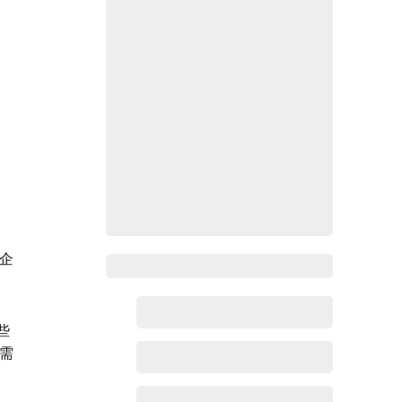
企
Zoho 热点
些
需