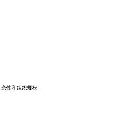
复杂性和组织规模。