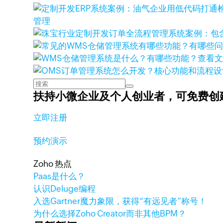
管理
查看
扶持小微企业及个人创业者，
可免费创
立即注册
预约演示
Zoho 热点
Paas是什么？
认识Deluge编程
入选Gartner魔力象限，获得“有远见者”称号！
为什么选择Zoho Creator而非其他BPM？