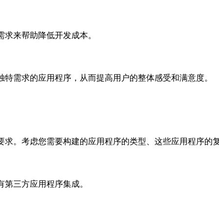
需求来帮助降低开发成本。
独特需求的应用程序，从而提高用户的整体感受和满意度。
要求。考虑您需要构建的应用程序的类型、这些应用程序的
有第三方应用程序集成。