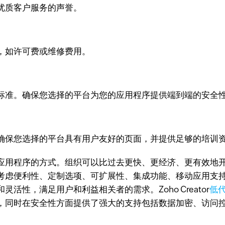
优质客户服务的声誉。
，如许可费或维修费用。
标准。确保您选择的平台为您的应用程序提供端到端的安全
确保您选择的平台具有用户友好的页面，并提供足够的培训
应用程序的方式。组织可以比过去更快、更经济、更有效地
考虑便利性、定制选项、可扩展性、集成功能、移动应用支
性，满足用户和利益相关者的需求。Zoho Creator
低
，同时在安全性方面提供了强大的支持包括数据加密、访问