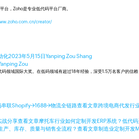
平台，Zoho是专业低代码平台厂商。
www.zoho.com.cn/creator/
动化
2023年5月15日
Yanping Zou Shang
Yanping Zou
次荣获低代码领域国际大奖。在低码领域有超过18年经验，深受1.5万名客户的
查看文章
跨境电商代发行业
查看文章
摩托车行业如何定制开发ERP系统？低代
查看文章
制造业定制开发