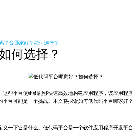
码平台哪家好？如何选择？
如何选择？
。这些平台使组织能够快速高效地构建应用程序，该应用程
的平台可能是一个挑战。本文将探索如何低代码平台哪家好
定义一下它是什么。低代码平台是一个软件应用程序开发平