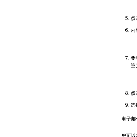
点
内
要
签
点
选
电子邮
您可以在