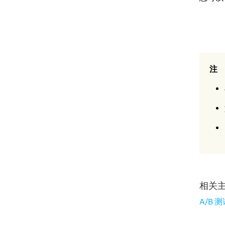
注
相关
A/B 