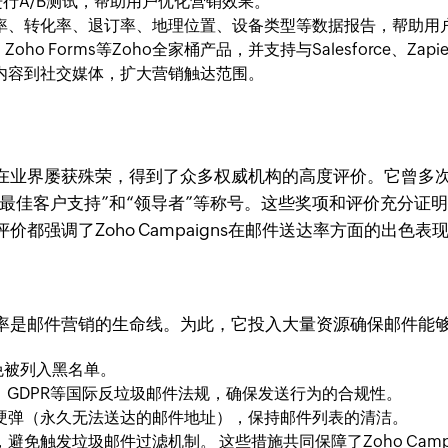
行A/B测试，帮助用户优化营销效果。
率、转化率、退订率、地理位置、设备类型等数据报告，帮助用
ey、Zoho Forms等Zoho全家桶产品，并支持与Salesforc
内容到社交媒体，扩大营销触达范围。
gns在业界屡获殊荣，得到了众多权威机构的高度评价。它曾多次被G2 Cr
最佳客户支持”和“领导者”等称号。这些奖项和评价充分证明了Z
都强调了Zoho Campaigns在邮件送达率方面的出色
知邮件送达率是邮件营销的生命线。为此，它投入大量资源确保邮件
免被列入黑名单。
Act、GDPR等国际反垃圾邮件法规，确保发送行为的合规性。
硬弹（永久无法送达的邮件地址），保持邮件列表的清洁。
免触发垃圾邮件过滤机制。 这些措施共同保障了Zoho Cam