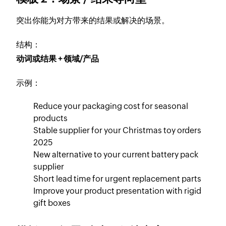
突出你能为对方带来的结果或解决的场景。
结构：
动词或结果 + 领域/产品
示例：
Reduce your packaging cost for seasonal
products
Stable supplier for your Christmas toy orders
2025
New alternative to your current battery pack
supplier
Short lead time for urgent replacement parts
Improve your product presentation with rigid
gift boxes