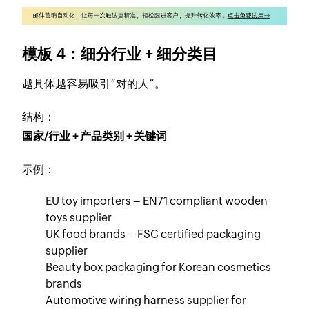
模板 4：细分行业 + 细分类目
越具体越容易吸引“对的人”。
结构：
国家/行业 + 产品类别 + 关键词
示例：
EU toy importers – EN71 compliant wooden
toys supplier
UK food brands – FSC certified packaging
supplier
Beauty box packaging for Korean cosmetics
brands
Automotive wiring harness supplier for