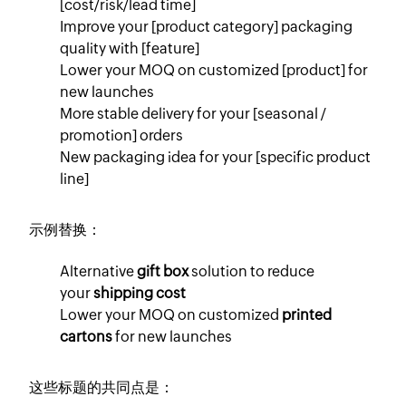
[cost/risk/lead time]
Improve your [product category] packaging
quality with [feature]
Lower your MOQ on customized [product] for
new launches
More stable delivery for your [seasonal /
promotion] orders
New packaging idea for your [specific product
line]
示例替换：
Alternative
gift box
solution to reduce
your
shipping cost
Lower your MOQ on customized
printed
cartons
for new launches
这些标题的共同点是：