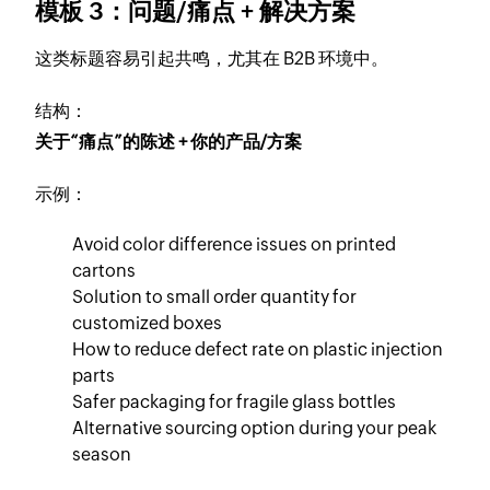
模板 3：问题/痛点 + 解决方案
这类标题容易引起共鸣，尤其在 B2B 环境中。
结构：
关于“痛点”的陈述 + 你的产品/方案
示例：
Avoid color difference issues on printed
cartons
Solution to small order quantity for
customized boxes
How to reduce defect rate on plastic injection
parts
Safer packaging for fragile glass bottles
Alternative sourcing option during your peak
season