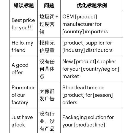
错误标题
问题
优化标题示例
垃圾词 +
OEM [product]
Best price
过度营
manufacturer for
for you!!!
销
[country] importers
Hello, my
模糊无
[product] supplier for
friend
信息量
[industry] distributors
没有任
New [product] supplier
A good
何具体
for your [country/region]
offer
点
market
Promotion
Short lead time on
太像群
of our
[product] for [season]
发广告
factory
orders
没有行
Just have
Packaging solution for
业、没
a look
your [product line]
有产品