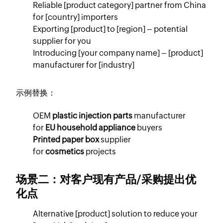
Reliable [product category] partner from China
for [country] importers
Exporting [product] to [region] – potential
supplier for you
Introducing [your company name] – [product]
manufacturer for [industry]
示例替换：
OEM
plastic injection parts
manufacturer
for
EU household appliance
buyers
Printed paper box
supplier
for
cosmetics
projects
场景二：对客户现有产品/采购提出优
化点
Alternative [product] solution to reduce your