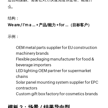
么。
结构：
We are / I’m a … + 产品/能力 + for …（目标客户）
示例：
OEM metal parts supplier for EU construction
machinery brands
Flexible packaging manufacturer for food &
beverage importers
LED lighting OEM partner for supermarket
chains
Solar panel mounting system supplier for EPC
contractors
Custom gift box factory for cosmetics brands
模板 2：场景 / 结果导向型