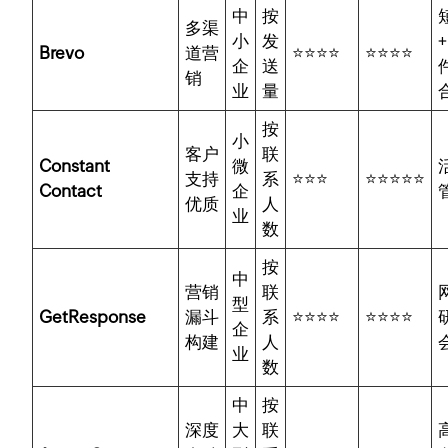
中
按
多渠
小
发
Brevo
道营
⭐⭐⭐⭐
⭐⭐⭐⭐
企
送
销
业
量
按
小
客户
联
Constant
微
支持
系
⭐⭐⭐
⭐⭐⭐⭐⭐
Contact
企
优质
人
业
数
按
中
营销
联
型
GetResponse
漏斗
系
⭐⭐⭐⭐
⭐⭐⭐⭐
企
构建
人
业
数
中
按
深度
大
联