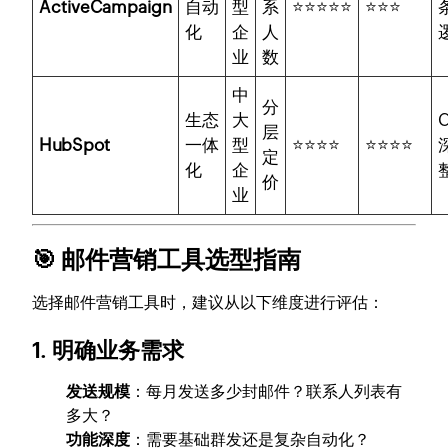
ActiveCampaign
自动
型
系
⭐⭐⭐⭐⭐
⭐⭐⭐
化
企
人
业
数
中
分
生态
大
层
HubSpot
一体
型
⭐⭐⭐⭐
⭐⭐⭐⭐
定
化
企
价
业
🎯 邮件营销工具选型指南
选择邮件营销工具时，建议从以下维度进行评估：
1. 明确业务需求
发送规模
：每月发送多少封邮件？联系人列表有
多大？
功能深度
：需要基础群发还是复杂自动化？