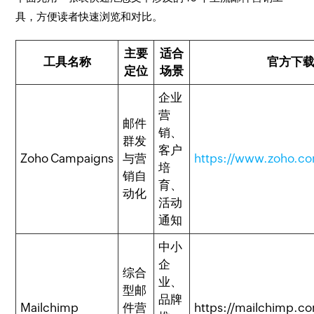
具，方便读者快速浏览和对比。
主要
适合
工具名称
官方下
定位
场景
企业
营
邮件
销、
群发
客户
Zoho Campaigns
与营
https://www.zoho.c
培
销自
育、
动化
活动
通知
中小
企
综合
业、
型邮
品牌
Mailchimp
件营
https://mailchimp.c