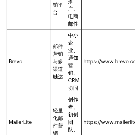
推
销平
广、
台
电商
邮件
中小
企
邮件
业、
营销
通知
Brevo
与多
https://www.brevo.c
营
渠道
销、
触达
CRM
协同
创作
者、
轻量
初创
化邮
MailerLite
团
https://www.mailerli
件营
队、
销