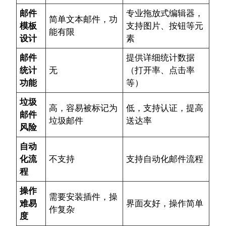
邮件
专业拖放式编辑器，
简单文本邮件，功
模板
支持图片、按钮等元
能有限
设计
素
邮件
提供详细统计数据
统计
无
（打开率、点击率
功能
等）
垃圾
高，容易被标记为
低，支持认证，提高
邮件
垃圾邮件
送达率
风险
自动
化流
不支持
支持自动化邮件流程
程
操作
需要安装插件，操
难易
界面友好，操作简单
作复杂
度