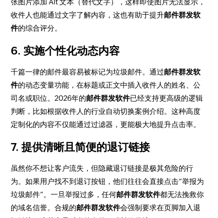
张图片添加 Alt 文本（替代文字），这样即使图片无法显示，
收件人也能通过文字了解内容，这也有助于提升
邮件群发软
件
的综合评分。
6. 实施个性化动态内容
千篇一律的邮件最容易被标记为垃圾邮件。通过
邮件群发软
件
的动态变量功能，在标题或正文中插入收件人的姓名、公
司名或职位。2026年的
邮件群发软件
已经支持更高级的逻辑
判断，比如根据收件人的行业自动切换案例介绍。这种高度
定制化的内容不仅能通过过滤器，更能极大地提升点击率。
7. 提供清晰且简便的退订链接
虽然你不想让客户流失，但隐藏退订链接是极其危险的行
为。如果用户找不到退订按钮，他们往往会直接点击“举报为
垃圾邮件”。一旦举报过多，任何
邮件群发软件
都无法挽救你
的域名信誉。合规的
邮件群发软件
会强制要求在页脚加入退