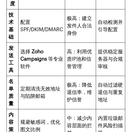
度
技
极高：建立
术
配置
自动检测并
发件人合法
基
SPF/DKIM/DMARC
引导配置
身份
础
发
选择
Zoho
高：利用优
提供稳定服
送
Campaigns
等专业
质IP池和信
务器与合规
工
软件
誉管理
审核
具
名
极高：降低
自动过滤硬
单
定期清洗无效地址
退信率，维
退信与重复
质
与陷阱邮箱
护信誉
地址
量
内
中：减少内
内置垃圾邮
容
规避敏感词，优化
容层面的拦
件风险扫描
策
图文比例