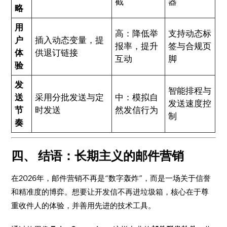
截
器
略
用
高：降低举
支持动态标
户
插入动态变量，提
报率，提升
签与合规页
体
供退订链接
互动
脚
验
发
智能排程与
送
采用分批发送与定
中：模拟自
发送速度控
节
时发送
然发信行为
制
奏
四、 结语：长期主义的邮件营销
在2026年，邮件营销不再是“数字轰炸”，而是一场关于信誉
和精准度的博弈。想要让开发信不再进垃圾箱，核心在于尊
重收件人的体验，并善用先进的技术工具。