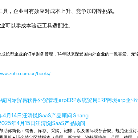
化工具，企业可有效应对成本上升、竞争加剧等挑战。
企业可以零成本验证工具适配性。
成长型企业的订单财务管理，14年以来深受国内外企业的一致喜爱。无论是开
/www.zoho.com.cn/books/
系统
国际贸易软件
外贸管理erp
ERP系统
贸易ERP
跨境erp
企业
年4月14日
汪清悦|SaaS产品顾问 Shang
2025年4月15日
汪清悦|SaaS产品顾问
统。可以帮助你简化：销售、库存、采购、记账，以及国际税务合规。规范企
全球通用版 + 16个特定区域版本（美国、新加坡、沙特阿拉伯、英国、德