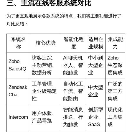
三、主流在线客服系统对比
为了更直观地展示各款系统的特点，我们将主要功能进行了
对比总结：
系统名
智能化程
适用企
集成能
核心优势
称
度
业规模
力
访客追踪、
AI聊天机
中小到
Zoho
Zoho
主动营销、
器人、智
大型企
生态深
SalesIQ
数据分析
能触发
业
度集成
工单管理、
自动化工
广泛的
Zendesk
中大型
企业级稳定
作流、智
第三方
Chat
企业
性
能路由
集成
智能消息
创新型
现代化
用户体验、
Intercom
推送、行
企业、
工具集
产品导览
为触发
SaaS
成