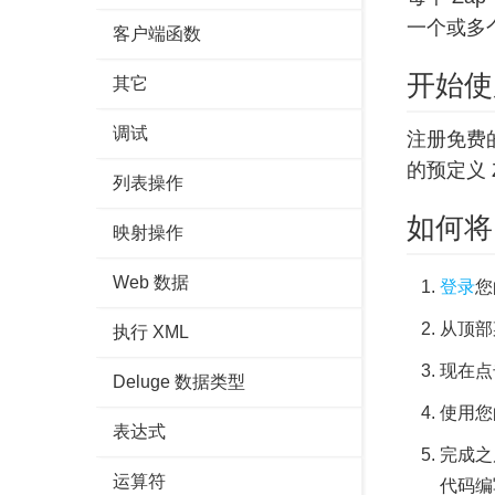
一个或多
客户端函数
开始使用
其它
调试
注册免费
的预定义 
列表操作
如何将 Z
映射操作
Web 数据
登录
您
从顶部
执行 XML
现在点
Deluge 数据类型
使用您的
表达式
完成之
运算符
代码编