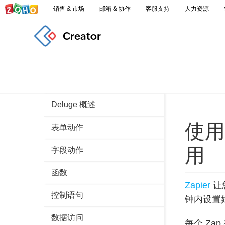
销售 & 市场
邮箱 & 协作
客服支持
人力资源
Creator
Deluge 概述
使用 
表单动作
用
字段动作
函数
Zapier
让您
控制语句
钟内设置
数据访问
每个 Za