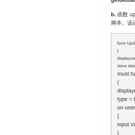
getGloba
b.
函数 u
脚本。该函
form Upd
{
displayn
store dat
must h
(
displa
type = 
on user
{
input.V
}