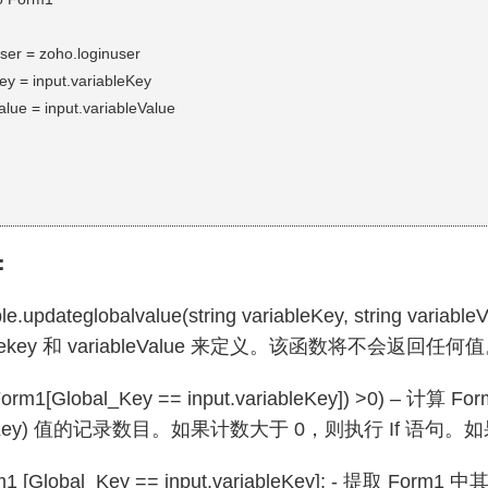
er = zoho.loginuser
ey = input.variableKey
lue = input.variableValue
：
le.updateglobalvalue(string variableKey, string var
ablekey 和 variableValue 来定义。该函数将不会返回任何
nt(Form1[Global_Key == input.variableKey]) >0
bleKey) 值的记录数目。如果计数大于 0，则执行 If 语句。
rm1 [Global_Key == input.variableKey]; - 提取 