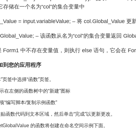
存储在一个名为“col”的集合变量中
al_Value = input.variableValue; – 将 col.Global_
col.Global_Value; – 该函数从名为“col”的集合变量返回 Globa
- 如果 Form1 中不存在变量值，则执行 else 语句，它会
加到您的应用程序
本”页签中选择“函数”页签。
示在左侧的函数树中的“新建”图标
项“编写脚本/复制示例函数”
粘贴函数代码到文本区域，然后单击“完成”以更新更改。
etGlobalValue 的函数将创建在命名空间示例下面。