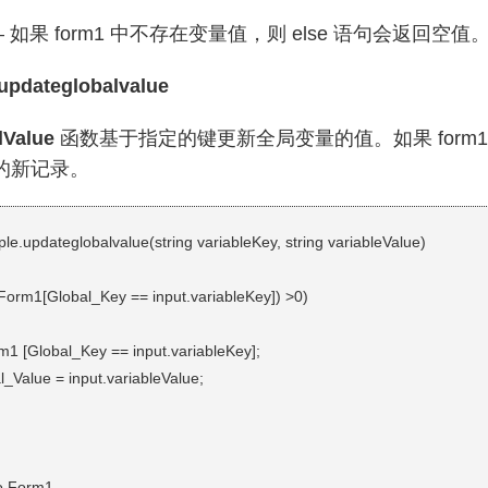
 “”; – 如果 form1 中不存在变量值，则 else 语句会返回空值
updateglobalvalue
lValue
函数基于指定的键更新全局变量的值。如果 form1
的新记录。
le.updateglobalvalue(string variableKey, string variableValue)
(Form1[Global_Key == input.variableKey]) >0)
m1 [Global_Key == input.variableKey];
l_Value = input.variableValue;
to Form1