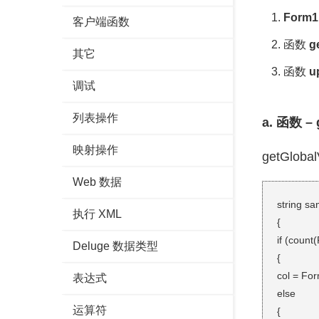
Form1
客户端函数
函数
g
其它
函数
u
调试
列表操作
a. 函数 – 
映射操作
getGl
Web 数据
string s
执行 XML
{
if (coun
Deluge 数据类型
{
col = For
表达式
else
运算符
{