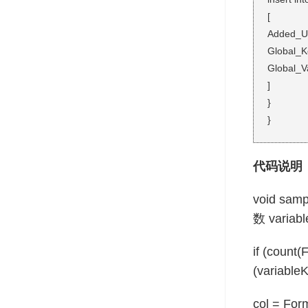
[
Added_Us
Global_K
Global_Va
]
}
}
代码说明
void samp
数 vari
if (cou
(varia
col = Fo