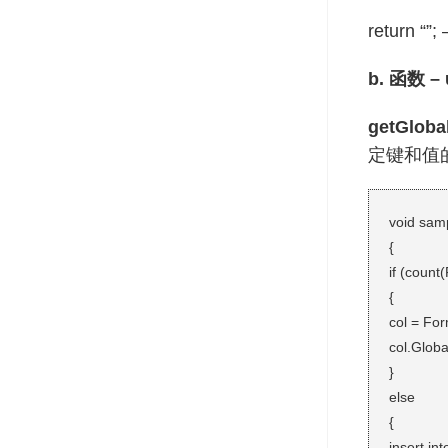
return
b. 函数 – 
getGloba
定键和值
void samp
{
if (count
{
col = For
col.Globa
}
else
{
insert in