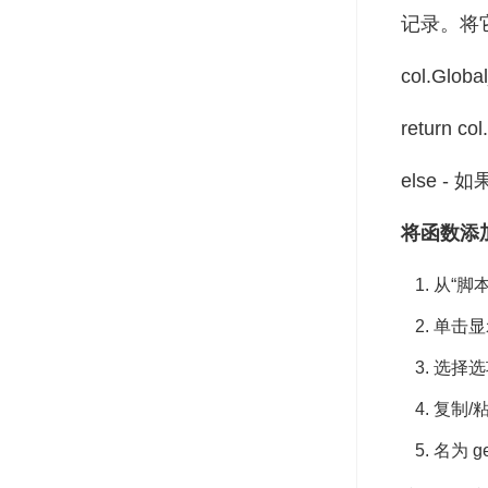
记录。将它
col.Glob
return 
else 
将函数添
从“脚
单击显
选择选
复制/
名为 g