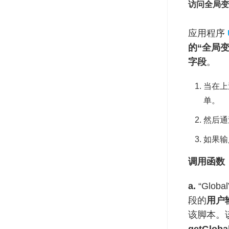
访问全局变
应用程序
的“全局变量
字段
。
当在上述
单。
然后通过
如果输
调用函数
a.
“Glob
段的
用户
该脚本。该