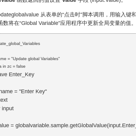
lValue
函数返回的值设置
Value
字段 (input.Value)。
pdateglobalvalue 从表单的“点击时”脚本调用，
数将在“Global Variable”应用程序中更新全局变量的值
ate_global_Variables
ame = "Update global Variables"
a in zc = false
ave Enter_Key
yname = "Enter Key"
text
 input
alue = globalvariable.sample.getGlobalValue(input.Enter