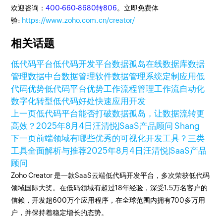
欢迎咨询：
400-660-8680转806
。立即免费体
验:
https://www.zoho.com.cn/creator/
相关话题
低代码平台
低代码开发平台
数据孤岛
在线数据库
数据
管理
数据中台
数据管理软件
数据管理系统
定制应用
低
代码优势
低代码平台优势
工作流程管理
工作流自动化
数字化转型
低代码好处
快速应用开发
上一页
低代码平台能否打破数据孤岛，让数据流转更
高效？
2025年8月4日
汪清悦|SaaS产品顾问 Shang
下一页
前端领域有哪些优秀的可视化开发工具？三类
工具全面解析与推荐
2025年8月4日
汪清悦|SaaS产品
顾问
Zoho Creator 是一款SaaS云端低代码开发平台，多次荣获低代码
领域国际大奖。在低码领域有超过18年经验，深受1.5万名客户的
信赖，开发超600万个应用程序，在全球范围内拥有700多万用
户，并保持着稳定增长的态势。