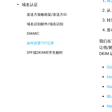
将
域名认证
从 
发送方策略框架/发送方ID
转
域名识别邮件/域名识别
发
DMARC
我们在
如何设置TXT记录
让他/
SPF或DKIM对齐失败时
DKIM
Go
Ho
N
Bl
Ne