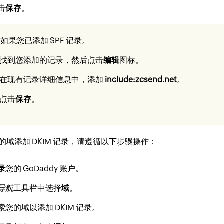
击
保存
。
：
如果您已添加 SPF 记录。
找到您添加的记录，然后点击
编辑
图标。
在现有记录详细信息中，添加
include:zcsend.net
。
点击
保存
。
的域添加 DKIM 记录，请遵循以下步骤操作：
录
您的 GoDaddy 账户。
导航
工具栏中选择
域
。
索您的域以添加 DKIM 记录。