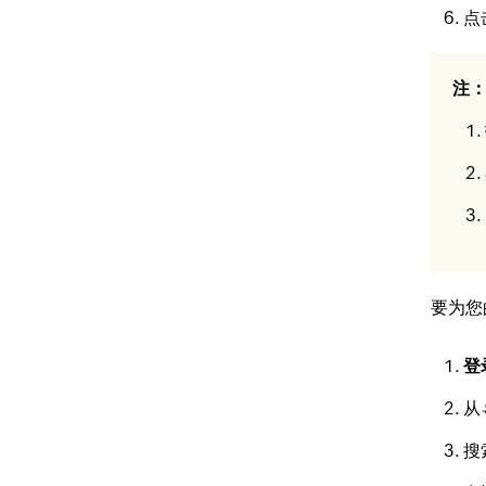
点
注
要为您
登
从
搜