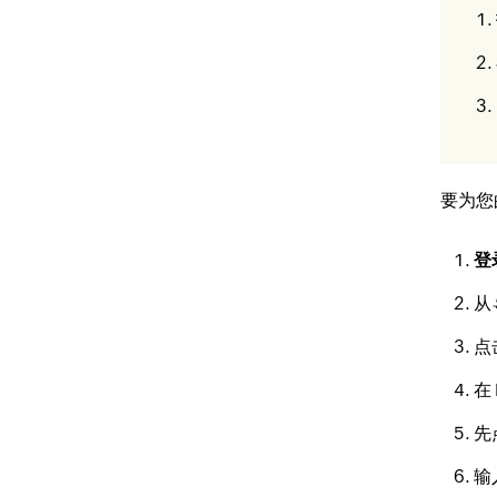
要为您
登
从
点
在
先
输