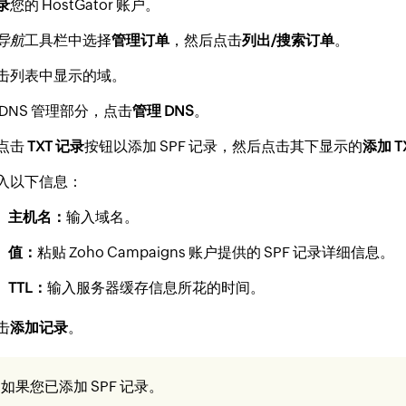
录
您的 HostGator 账户。
导航
工具栏中选择
管理订单
，然后点击
列出/搜索订单
。
击列表中显示的域。
 DNS 管理部分，点击
管理 DNS
。
点击
TXT 记录
按钮以添加 SPF 记录，然后点击其下显示的
添加 T
入以下信息：
主机名：
输入域名。
值：
粘贴 Zoho Campaigns 账户提供的 SPF 记录详细信息。
TTL：
输入服务器缓存信息所花的时间。
击
添加记录
。
：
如果您已添加 SPF 记录。