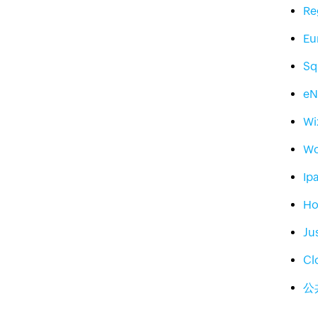
Re
Eu
Sq
e
Wi
Wo
Ip
Ho
Ju
Cl
公