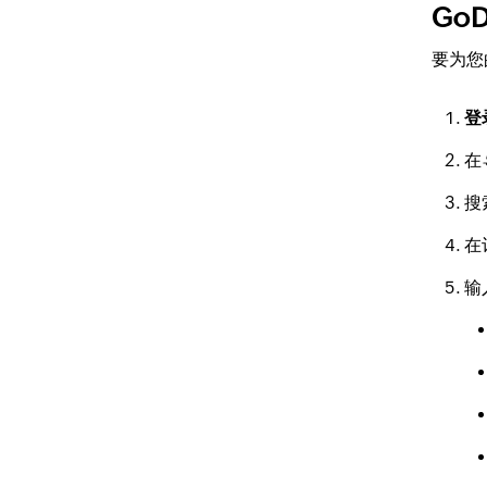
GoD
要为您
登
在
搜
在
输