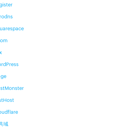
gister
rodns
uarespace
Nom
x
rdPress
age
stMonster
stHost
oudflare
共域