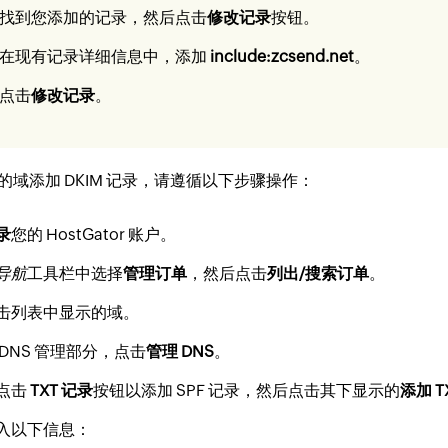
找到您添加的记录，然后点击
修改记录
按钮。
在现有记录详细信息中，添加
include:zcsend.net
。
点击
修改记录
。
的域添加 DKIM 记录，请遵循以下步骤操作：
录
您的 HostGator 账户。
导航
工具栏中选择
管理订单
，然后点击
列出/搜索订单
。
击列表中显示的域。
 DNS 管理部分，点击
管理 DNS
。
点击
TXT 记录
按钮以添加 SPF 记录，然后点击其下显示的
添加 T
入以下信息：