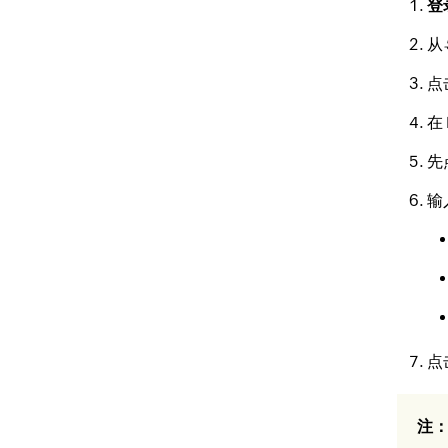
登
从
点
在
先
输
点
注