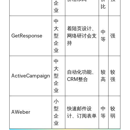
企
比
业
中
大
着陆页设计、
中
GetResponse
型
网络研讨会支
强
等
企
持
业
中
大
自动化功能、
较
较
ActiveCampaign
型
CRM整合
高
强
企
业
小
型
快速邮件设
中
较
AWeber
企
计、订阅表单
等
弱
业