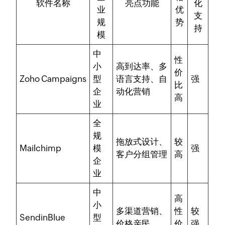
软件名称
亮点功能
化
业
优
支
规
势
持
模
中
性
小
高到达率、多
价
Zoho Campaigns
型
语言支持、自
强
比
企
动化营销
高
业
全
规
拖放式设计、
较
Mailchimp
模
强
客户分组管理
高
企
业
中
高
小
多渠道营销、
性
较
SendinBlue
型
价格亲民
价
强