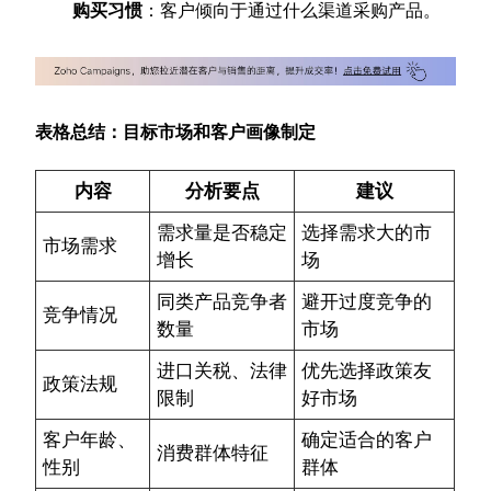
购买习惯
：客户倾向于通过什么渠道采购产品。
表格总结：目标市场和客户画像制定
内容
分析要点
建议
需求量是否稳定
选择需求大的市
市场需求
增长
场
同类产品竞争者
避开过度竞争的
竞争情况
数量
市场
进口关税、法律
优先选择政策友
政策法规
限制
好市场
客户年龄、
确定适合的客户
消费群体特征
性别
群体