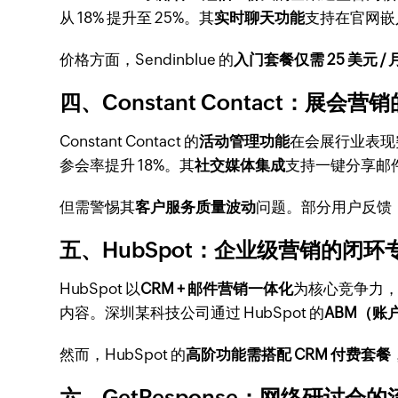
从 18% 提升至 25%。其
实时聊天功能
支持在官网嵌
价格方面，Sendinblue 的
入门套餐仅需 25 美元 / 
四、Constant Contact：展会
Constant Contact 的
活动管理功能
在会展行业表现
参会率提升 18%。其
社交媒体集成
支持一键分享邮件内
但需警惕其
客户服务质量波动
问题。部分用户反馈
五、HubSpot：企业级营销的闭环
HubSpot 以
CRM + 邮件营销一体化
为核心竞争力
内容。深圳某科技公司通过 HubSpot 的
ABM（账
然而，HubSpot 的
高阶功能需搭配 CRM 付费套餐
六、GetResponse：网络研讨会