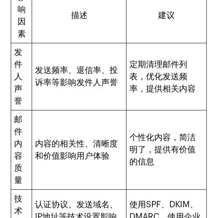
响
描述
建议
因
素
发
件
定期清理邮件列
发送频率、退信率、投
人
表，优化发送频
诉率等影响发件人声誉
声
率，提供相关内容
誉
邮
件
个性化内容，简洁
内
内容的相关性、清晰度
明了，提供有价值
容
和价值影响用户体验
的信息
质
量
技
认证协议、发送域名、
使用SPF、DKIM、
术
IP地址等技术设置影响
DMARC，使用企业