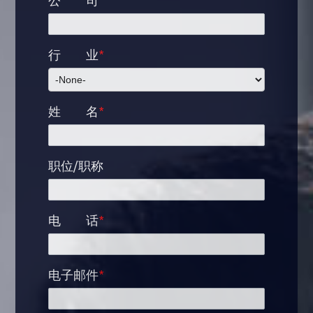
公
司
*
行
业
*
姓
名
*
职位/职称
电
话
*
电子邮件
*