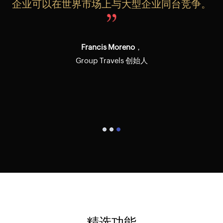
企业可以在世界市场上与大型企业同台竞争。
用。当出现需求时，我会毫不犹豫地寻求
Zoho Creator 的帮助，Zoho Creator 总是能
大大超出我的预期。我真心觉得 Creator 是我
Francis Moreno
，
的全能帮手，它让我在过去六年中再也不用担
Group Travels 创始人
心错过关键的截止日期和要求。
Neil Hobbs，
Bourne Leisure 信息技术总监
精选功能