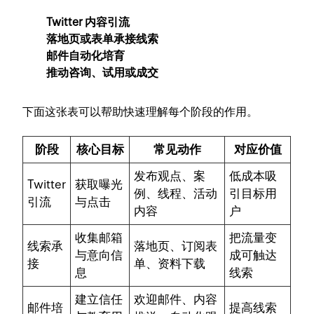
Twitter 内容引流
落地页或表单承接线索
邮件自动化培育
推动咨询、试用或成交
下面这张表可以帮助快速理解每个阶段的作用。
阶段
核心目标
常见动作
对应价值
发布观点、案
低成本吸
Twitter
获取曝光
例、线程、活动
引目标用
引流
与点击
内容
户
收集邮箱
把流量变
线索承
落地页、订阅表
与意向信
成可触达
接
单、资料下载
息
线索
建立信任
欢迎邮件、内容
邮件培
提高线索