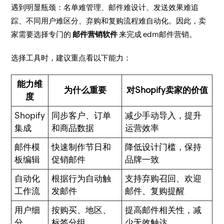
遇到明显瓶颈：名单难管理、邮件难设计、发送效果难追
踪、不同用户难区分、弃购和复购流程难自动化。因此，卖
家需要选择专门的
邮件营销软件
来完成 edm邮件营销。
选择工具时，建议重点看以下能力：
能力维
为什么重要
对Shopify卖家的价值
度
Shopify
同步客户、订单
减少手动导入，提升
集成
和商品数据
运营效率
邮件模
快速制作节日和
降低设计门槛，保持
板编辑
促销邮件
品牌一致
自动化
根据行为自动触
支持弃购召回、欢迎
工作流
发邮件
邮件、复购提醒
用户细
按购买、地区、
提高邮件相关性，减
分
标签分组
少无效触达