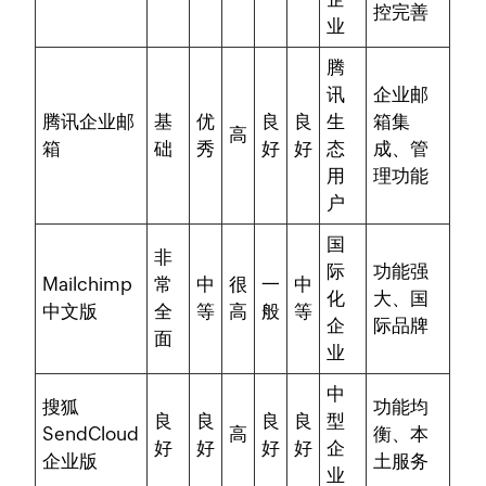
控完善
业
腾
讯
企业邮
腾讯企业邮
基
优
良
良
生
箱集
高
箱
础
秀
好
好
态
成、管
用
理功能
户
国
非
际
功能强
Mailchimp
常
中
很
一
中
化
大、国
中文版
全
等
高
般
等
企
际品牌
面
业
中
搜狐
功能均
良
良
良
良
型
SendCloud
高
衡、本
好
好
好
好
企
企业版
土服务
业