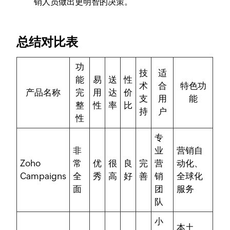
销人员做出更明智的决策。
总结对比表
功
技
适
能
易
送
性
术
合
特色功
产品名称
完
用
达
价
支
用
能
整
性
率
比
持
户
性
专
非
业
营销自
Zoho
常
优
很
良
完
营
动化、
Campaigns
全
秀
高
好
善
销
全球化
面
团
服务
队
小
本土