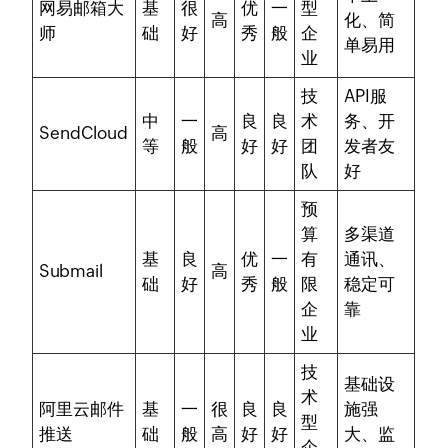
网易邮箱大
基
很
优
一
型
高
化、简
师
础
好
秀
般
企
单易用
业
技
API服
中
一
良
良
术
务、开
SendCloud
高
等
般
好
好
团
发者友
队
好
预
算
多渠道
基
良
优
一
有
通讯、
Submail
高
础
好
秀
般
限
稳定可
企
靠
业
技
基础设
术
阿里云邮件
基
一
很
良
良
施强
型
推送
础
般
高
好
好
大、监
企