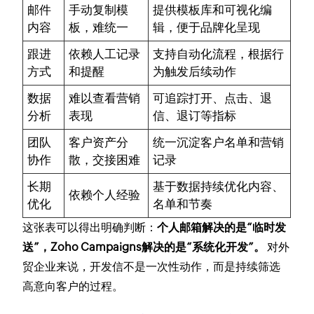
邮件
手动复制模
提供模板库和可视化编
内容
板，难统一
辑，便于品牌化呈现
跟进
依赖人工记录
支持自动化流程，根据行
方式
和提醒
为触发后续动作
数据
难以查看营销
可追踪打开、点击、退
分析
表现
信、退订等指标
团队
客户资产分
统一沉淀客户名单和营销
协作
散，交接困难
记录
长期
基于数据持续优化内容、
依赖个人经验
优化
名单和节奏
这张表可以得出明确判断：
个人邮箱解决的是“临时发
送”，Zoho Campaigns解决的是“系统化开发”。
对外
贸企业来说，开发信不是一次性动作，而是持续筛选
高意向客户的过程。