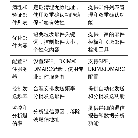
清理和
定期清理无效地址，
提供邮件列表管
验证邮
使用双重确认功能确
理和双重确认功
件列表
保邮箱有效性
能
避免垃圾邮件关键
提供丰富的邮件
优化邮
词，控制邮件大小，
模板和垃圾邮件
件内容
个性化内容
检测工具
配置邮
设置SPF、DKIM和
支持SPF、
件服务
DMARC记录，使用专
DKIM和DMARC
器
业邮件服务商
配置
控制发
合理安排发送频率，
提供自动化发送
送频率
分批发送邮件
和分批发送功能
监控和
提供详细的退信
分析退信原因，移除
分析退
报告和数据分析
硬退信地址
信率
功能