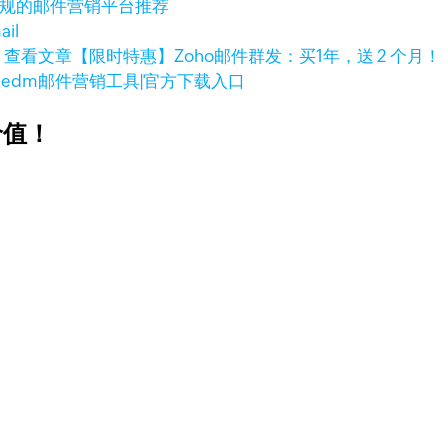
合规的邮件营销平台推荐
il
查看文章
【限时特惠】Zoho邮件群发：买1年，送 2 个月！
大edm邮件营销工具|官方下载入口
价值！