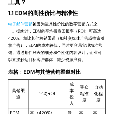
工具？
1.1 EDM的高性价比与精准性
电子邮件营销
被誉为最具性价比的数字营销方式之
一。据统计，EDM的平均投资回报率（ROI）可高达
420%。相比其他营销渠道（如社交媒体广告或搜索引
擎广告），EDM的成本较低，同时更容易实现精准营
销。通过邮件列表的细分和个性化内容设计，企业可
以直接触达目标客户群体，减少资源浪费。
表格：EDM与其他营销渠道对比
成
受众
自动
营销渠
本
平均ROI
精准
化程
道
投
度
度
入
EDM
高（420%）
低
高
高